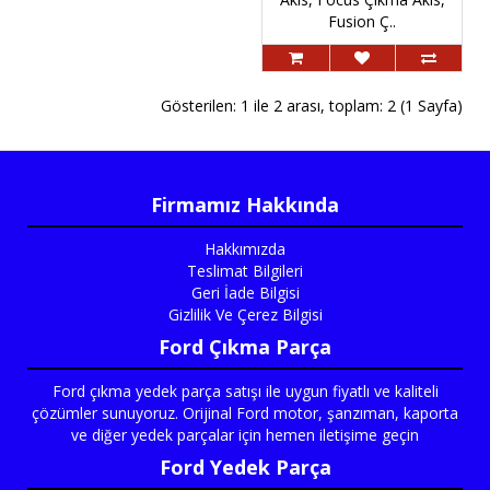
Fusion Ç..
Gösterilen: 1 ile 2 arası, toplam: 2 (1 Sayfa)
Firmamız Hakkında
Hakkımızda
Teslimat Bilgileri
Geri İade Bilgisi
Gizlilik Ve Çerez Bilgisi
Ford Çıkma Parça
Ford çıkma yedek parça satışı ile uygun fiyatlı ve kaliteli
çözümler sunuyoruz. Orijinal Ford motor, şanzıman, kaporta
ve diğer yedek parçalar için hemen iletişime geçin
Ford Yedek Parça