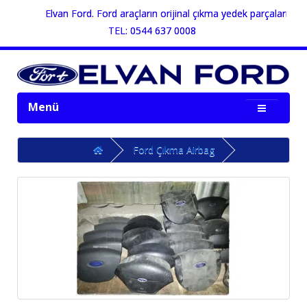
Elvan Ford. Ford araçların orijinal çıkma yedek parçalarının sa
TEL: 0544 637 0008
Menü
Ford Çıkma Airbag