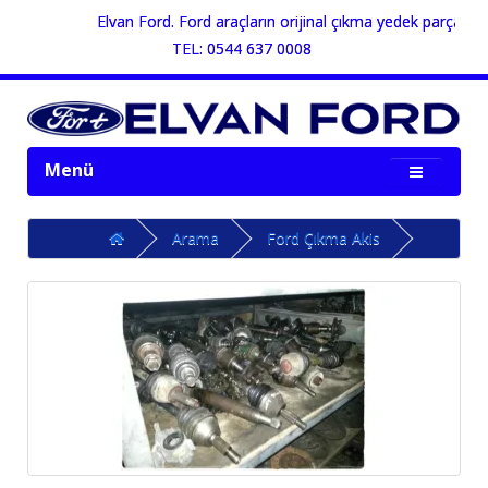
Elvan Ford. Ford araçların orijinal çıkma yedek parçalarının
TEL: 0544 637 0008
Menü
Arama
Ford Çıkma Akis