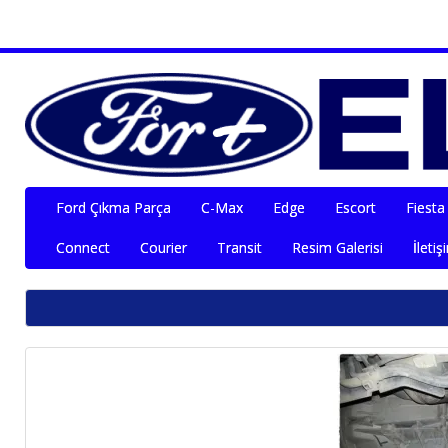
Ford Çıkma Parça
C-Max
Edge
Escort
Fiesta
Connect
Courier
Transit
Resim Galerisi
İletiş